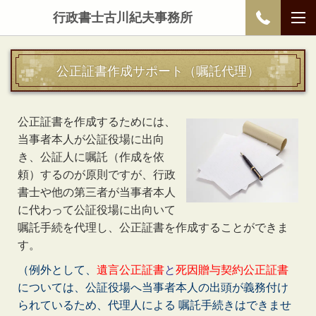
行政書士古川紀夫事務所
公正証書作成サポート（嘱託代理）
公正証書を作成するためには、
当事者本人が公証役場に出向
き、公証人に嘱託（作成を依
頼）するのが原則ですが、行政
書士や他の第三者が当事者本人
に代わって公証役場に出向いて
嘱託手続を代理し、公正証書を作成することができま
す。
（例外として、
遺言公正証書
と
死因贈与契約公正証書
については、公証役場へ当事者本人の出頭が義務付け
られているため、代理人による 嘱託手続きはできませ